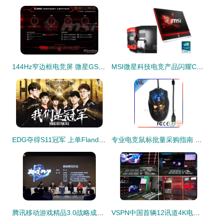
144Hz窄边框电竞屏 微星GS65八代游戏本诠释颜值与性能的巅峰
MSI微星科技电竞产品闪耀CES 2016，斩获多项创新大奖引领电竞信息科技新潮流
EDG夺得S11冠军 上单Flandre妈妈:儿子初三打电竞时曾担心误了他一生
专业电竞鼠标批量采购指南 高标准质量管控与深圳华泳盛科技解析
腾讯移动游戏精品3.0战略成果显著，移动电竞职业化大幕全面开启
VSPN中国首辆12讯道4K电竞赛事转播车亮相 定义电竞信息科技新里程碑