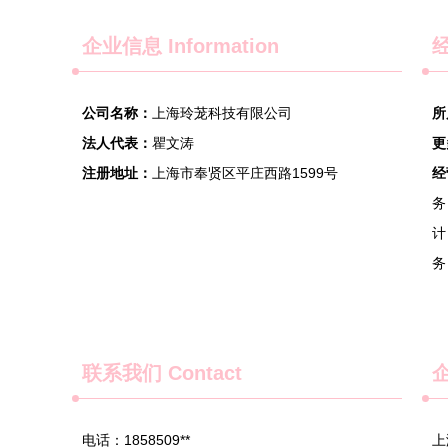
企业信息
Information
经
公司名称：
上海玲茏科技有限公司
所
法人代表：
瞿文涛
更
注册地址：
上海市奉贤区平庄西路1599号
经
务
计
务
联系我们
Contact
电话：1858509**
上