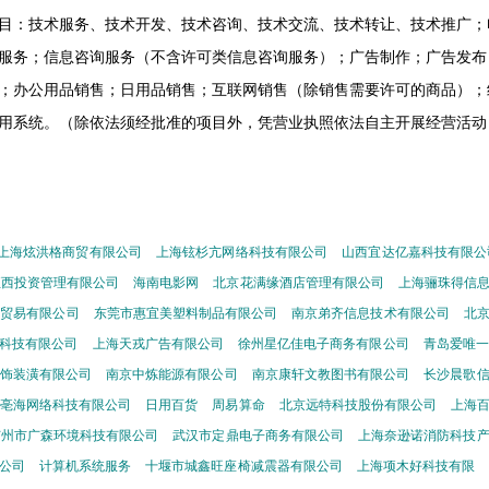
目：技术服务、技术开发、技术咨询、技术交流、技术转让、技术推广；
服务；信息咨询服务（不含许可类信息咨询服务）；广告制作；广告发布
；办公用品销售；日用品销售；互联网销售（除销售需要许可的商品）；
用系统。（除依法须经批准的项目外，凭营业执照依法自主开展经营活动
上海炫洪格商贸有限公司
上海铉杉亢网络科技有限公司
山西宜达亿嘉科技有限公
征西投资管理有限公司
海南电影网
北京花满缘酒店管理有限公司
上海骊珠得信
蒙贸易有限公司
东莞市惠宜美塑料制品有限公司
南京弟齐信息技术有限公司
北
科技有限公司
上海天戎广告有限公司
徐州星亿佳电子商务有限公司
青岛爱唯一
饰装潢有限公司
南京中炼能源有限公司
南京康轩文教图书有限公司
长沙晨歌
亳海网络科技有限公司
日用百货
周易算命
北京远特科技股份有限公司
上海
广州市广森环境科技有限公司
武汉市定鼎电子商务有限公司
上海奈逊诺消防科技
公司
计算机系统服务
十堰市城鑫旺座椅减震器有限公司
上海项木好科技有限