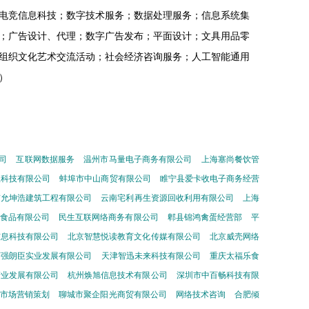
电竞信息科技；数字技术服务；数据处理服务；信息系统集
；广告设计、代理；数字广告发布；平面设计；文具用品零
组织文化艺术交流活动；社会经济咨询服务；人工智能通用
）
司
互联网数据服务
温州市马量电子商务有限公司
上海塞尚餐饮管
息科技有限公司
蚌埠市中山商贸有限公司
睢宁县爱卡收电子商务经营
京允坤浩建筑工程有限公司
云南宅利再生资源回收利用有限公司
上海
食品有限公司
民生互联网络商务有限公司
郫县锦鸿禽蛋经营部
平
信息科技有限公司
北京智慧悦读教育文化传媒有限公司
北京威壳网络
百强朗臣实业发展有限公司
天津智迅未来科技有限公司
重庆太福乐食
产业发展有限公司
杭州焕旭信息技术有限公司
深圳市中百畅科技有限
市场营销策划
聊城市聚企阳光商贸有限公司
网络技术咨询
合肥倾