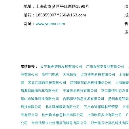
地址：上海市奉贤区平庄西路1599号
项
邮箱：185855907**
260@163.com
成
网址：
www.yneox.com
售
应
友情链接：
辽宁联创智投发展有限公司
广州泰然堂食品有限公司
理有限公司
卷帘门电机
天气预报
北京拼奔科技有限公司
上海
部
黑龙江穆通科技有限公司
昆明草邦信息科技服奶公司
上海澜
塔典新能源汽车有限公司
宁波埃易科技有限公司
营口豪情生态农业
顶山市诚乐科技有限公司
合肥恒络信息技术有限公司
扬州市超翔装
科技有限公司
北京璞履服装有限公司
兴义市迪拓建材经营部
上海
品有限公司
杭州焕旭信息技术有限公司
上海制祥实业有限公司
公司
台州信星企业信用征信服务有限公司
郑州集云计算机科技有限