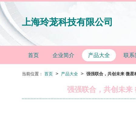
上海玲茏科技有限公司
首页
企业简介
产品大全
联系
>
>
当前位置：
首页
产品大全
强强联合，共创未来 微星
强强联合，共创未来 