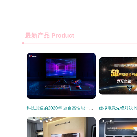
最新产品
Product
科技加速的2020年 这台高性能一体机符合你对游戏装备的幻想吗？