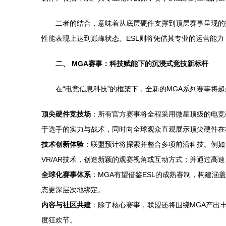
二者的结合，意味着从底层硬件支撑到顶层赛事呈现的
性能表现上达到巅峰状态。ESL则将凭借其专业的运营能力
二、 MGA赛事：科技赋能下的沉浸式竞技新标杆
在“电竞信息科技”的框架下，全新的MGA系列赛事将
顶尖硬件竞技场
：所有官方赛事将全程采用微星顶级的电竞
于选手的实力与战术，同时向全球观众直观展示顶尖硬件在
技术创新体验
：联盟预计将探索并整合多项前沿科技。例如
VR/AR技术，创造新颖的观赛视角或互动方式；并通过高
全球化赛事体系
：MGA有望借鉴ESL的成熟赛制，构建
态更深层次地绑定。
内容与社区共建
：除了核心赛事，联盟还将围绕MGA产出
度狂欢节。