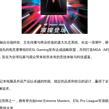
融合尖端科技、文化传播与商业价值的庞大生态系统。在这一浪潮中，硬
电竞赛事组织ESL Gaming宣布达成战略联盟，共同打造MGA（MSI 
践，旨在为全球玩家与观众带来前所未有的竞技体验与科技盛宴。
记本电脑及外设产品以卓越的性能、稳定的品质和前沿的设计，赢得了全
懈追求。
商之一，拥有举办如Intel Extreme Masters、ESL Pro Le
界级水准。