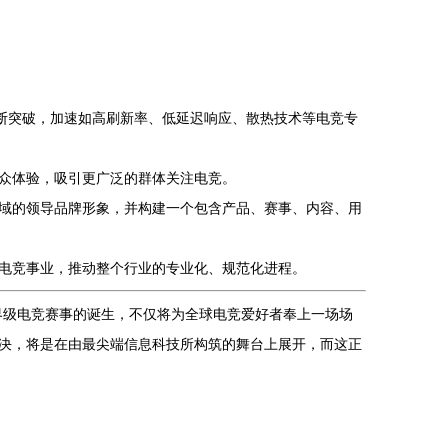
不断突破，加速如高刷新率、低延迟响应、散热技术等电竞专
众体验，吸引更广泛的群体关注电竞。
领域的领导品牌形象，并构建一个包含产品、赛事、内容、用
电竞事业，推动整个行业的专业化、规范化进程。
A世界级电竞赛事的诞生，不仅将为全球电竞爱好者奉上一场场
决，将是在由最尖端信息科技所构筑的舞台上展开，而这正