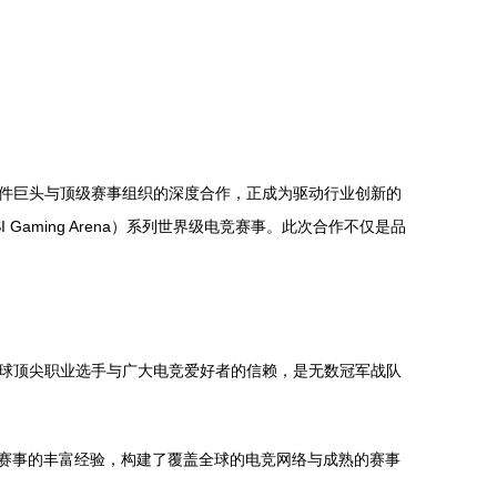
件巨头与顶级赛事组织的深度合作，正成为驱动行业创新的
Gaming Arena）系列世界级电竞赛事。此次合作不仅是品
球顶尖职业选手与广大电竞爱好者的信赖，是无数冠军战队
ague等顶级赛事的丰富经验，构建了覆盖全球的电竞网络与成熟的赛事