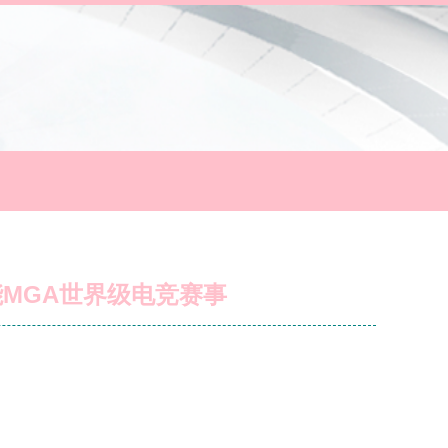
能MGA世界级电竞赛事