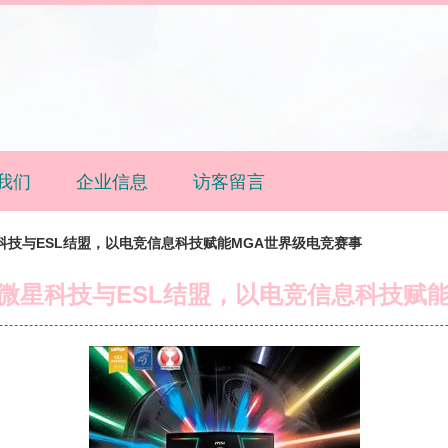
我们
企业信息
访客留言
科技与ESL结盟，以电竞信息科技赋能MGA世界级电竞赛事
微星科技与ESL结盟，以电竞信息科技赋