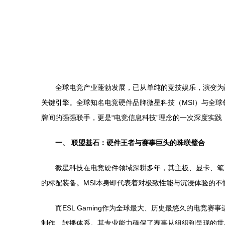
全球电竞产业蓬勃发展，已从单纯的竞技娱乐，演变为
关键引擎。全球知名电竞硬件品牌微星科技（MSI）与全球领先的
牌间的强强联手，更是“电竞信息科技”理念的一次深度实
一、 联盟基石：硬件王者与赛事巨头的珠联璧合
微星科技在电竞硬件领域深耕多年，其主板、显卡、笔
的标配装备。MSI本身即代表着对极致性能与沉浸体验的不
而ESL Gaming作为全球最大、历史最悠久的电竞赛事运营
制作、转播体系。其专业能力确保了赛事从组织到呈现的世