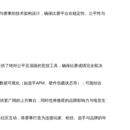
与赛事的技术架构设计，确保比赛平台在稳定性、公平性与
提供了绝对公平且顶级的竞技工具，确保比赛成绩完全取决
数据可视化（如选手APM、硬件负载状态等）；可能结合
提供更广阔的上升舞台，同时也将微星的品牌影响力与电竞生
竞社区互动，将赛事打造为连接玩家、粉丝、选手与品牌的年