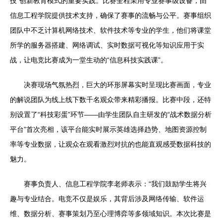
技”创新教育模式的重要实践。比赛全程采用专业赛事级设备，由
信息工程学院提供技术支持，确保了赛事的流畅与公平。赛事组织
团队中不乏计算机网络技术、软件技术等专业的学生，他们将课堂
所学的服务器搭建、网络调试、实时数据可视化等知识应用于实
战，让电竞比赛成为一堂生动的“信息科技实践课”。
决赛现场气氛热烈，巨大的环形屏幕实时呈现比赛画面，专业
的解说团队为线上线下数千名观众带来精彩播报。比赛中段，还特
别设置了“科技彩蛋”环节——由学生团队自主研发的“战术数据分析
平台”首次亮相，该平台能实时展示英雄选择趋势、地图资源控制
率等专业数据，让观众在观看激烈对抗的也能直观感受数据科技的
魅力。
赛事负责人、信息工程学院李老师表示：“我们鼓励学生将兴
趣与专业结合。电竞不仅是娱乐，其背后涉及网络传输、软件运
维、数据分析、赛事策划乃至心理博弈等多领域知识。本次比赛是