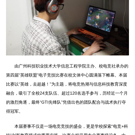
由广州科技职业技术大学信息工程学院主办、校电竞社承办的
第四届“英雄联盟”电子竞技比赛在校文体中心圆满落下帷幕。本届
比赛以“英雄，去超越！”为主题，将电竞热潮与信息科技教育深度
融合，吸引了全校24支队伍、超过120名选手参与，历经近一个月
的激烈角逐，最终“GTI先锋队”凭借出色的团队配合与战术执行夺
得冠军。
本届赛事不仅是一场电竞竞技的盛会，更是学校探索“电竞+科