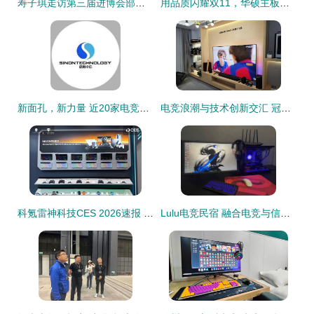
寿子琪走访第三届进博会部分香港及民营参展企业，关注电竞信息科技领域发展
用品质闪耀双11，华硕主板一年换新超给力
新面孔，新力量 近20家电竞信息科技企业提前曝光论道
电竞浪潮与技术创新交汇 冠捷科技集团第六届进博会闪耀登场
科氪雷神科技CES 2026速报 新一代轻型旗舰游戏本雷神Zero Air实机首秀，电竞信息科技再突破
Lulu电竞民宿 融合电竞与信息科技的创新住宿体验