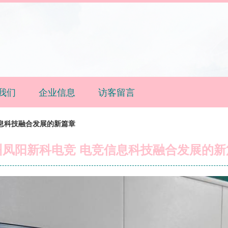
我们
企业信息
访客留言
息科技融合发展的新篇章
州凤阳新科电竞 电竞信息科技融合发展的新