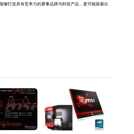
仅能够打造具有竞争力的赛事品牌与科技产品，更可能探索出