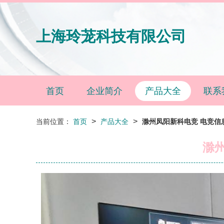
上海玲茏科技有限公司
首页
企业简介
产品大全
联系
>
>
当前位置：
首页
产品大全
滁州凤阳新科电竞 电竞信
滁