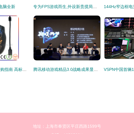
电脑全新
专为FPS游戏而生,外设新贵搅局电竞市场
专业电竞鼠标批量采购指南 高标准质量管控与深圳华泳盛科技解析
腾讯移动游戏精品3.0战略成果显著，移动电竞职业化大幕全面开启
地址：上海市奉贤区平庄西路1599号