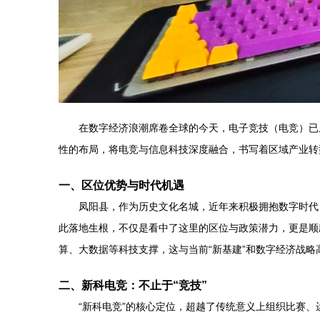
在数字经济浪潮席卷全球的今天，电子竞技（电竞）已
性的布局，将电竞与信息科技深度融合，书写着区域产业转
一、区位优势与时代机遇
凤阳县，作为历史文化名城，近年来积极拥抱数字时代
此落地生根，不仅是看中了这里的区位与政策潜力，更是顺
算、大数据等科技支撑，这与当前“新基建”和数字经济战略
二、新科电竞：不止于“竞技”
“新科电竞”的核心定位，超越了传统意义上组织比赛