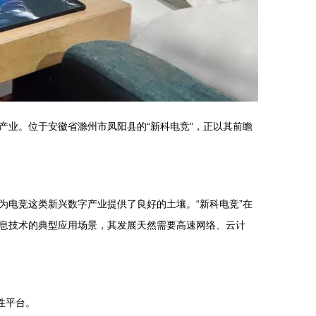
业。位于安徽省滁州市凤阳县的“新科电竞”，正以其前瞻
电竞这类新兴数字产业提供了良好的土壤。“新科电竞”在
息技术的典型应用场景，其发展天然需要高速网络、云计
性平台。